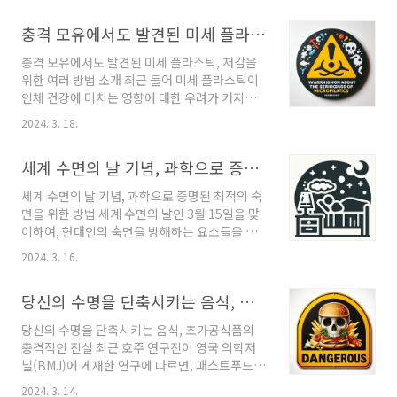
방지할 수 있습니다. 특히 모발이 긴 경우, 모근부
주의가 요구됩니다. 이번 글에서는 A군 연쇄상구
터 시작하기보다 머리카락 끝부터 서서히 빗어
충격 모유에서도 발견된 미세 플라스틱, 저감을 위한 여러 방법 소개
균의 위험성, 현재 상황, 그리고 예방법에 대해 상
올라가는 방식이 모발 손상을 줄이는 방법입니
세히 다루어 보고자 합니다. 특히 코로나19 팬데
다. 샴푸의 올..
충격 모유에서도 발견된 미세 플라스틱, 저감을
믹 이후 변경된 일상과 면역 체계의 영향을 중점
위한 여러 방법 소개 최근 들어 미세 플라스틱이
적으로 살펴볼 것입니다. 건강한 여행을 위한 필
인체 건강에 미치는 영향에 대한 우려가 커지고
수 지침이 되길 바랍니다. A군 연쇄상구균 감염
있습니다. 이는 단순히 환경오염 문제를 넘어서,
병 주의보 A군 연쇄상구균의 위험성 A군 연쇄상
2024. 3. 18.
우리 몸속 깊숙이 침투하여 다양한 건강 문제를
구균은 화농성 연쇄상구균으로, 고열, 인후통, 충
일으킬 수 있다는 점에서 더욱 심각한 문제로 다
혈된 눈, 설사, 근육통 등의 증상을 유발합니다.
세계 수면의 날 기념, 과학으로 증명된 최적의 숙면을 위한 방법
가옵니다. 특히 임산부의 태반과 모유에서까지
특히 심각한 경우에는 의식 혼미, 심장 판막증, ..
미세 플라스틱이 발견되며, 미래 세대의 건강까
세계 수면의 날 기념, 과학으로 증명된 최적의 숙
지 위협하고 있다는 사실이 밝혀졌습니다. 미세
면을 위한 방법 세계 수면의 날인 3월 15일을 맞
플라스틱 제거를 위해서 물을 끓여 미세 플라스
이하여, 현대인의 숙면을 방해하는 요소들을 극
틱 제거 가능 그러나 희망적인 소식도 있습니다.
복하고, 효과적으로 깊은 잠을 청할 수 있는 방법
중국 광저우 지난대의 에디 쩡 교수팀이 수행한
2024. 3. 16.
을 알아보려고 합니다. 이 글에서는 계절별 수면
연구에 따르면, 수돗물을 끓이는 것만으로도 나
패턴의 변화부터, 고대의 지혜를 되새겨 보며 우
노·미세 플라스틱을 최대 90%까지 제거할 수 있
당신의 수명을 단축시키는 음식, 초가공식품의 충격적인 진실
리 조상들이 사용했던 수면법에 이르기까지, 다
다고 합니다. 연구팀은 탄산칼슘 성분이 포함된
양한 방법을 소개합니다. 최적의 숙면을 위한 잊
수돗물을 끓이면..
당신의 수명을 단축시키는 음식, 초가공식품의
혀진 고대의 지혜: '두 번에 나눠 자기' 오늘날 우
충격적인 진실 최근 호주 연구진이 영국 의학저
리는 8시간 연속 수면을 이상적인 것으로 여기곤
널(BMJ)에 게재한 연구에 따르면, 패스트푸드,
하지만, 역사적으로 인간은 '두 번의 수면'이라는
탄산음료, 즉석식품 등의 초가공식품 섭취가 심
패턴을 가지고 있었습니다. 사람들은 첫 번째 짧
2024. 3. 14.