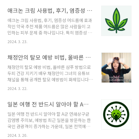
드, 메리쏘드가 새롭게 출시한 워터 광채 쿠션은
애크논 크림 사용법, 후기, 염증성 여드름에 효과적인 약국 추천 제품
바로 이러한 시대의 요구에 부합하는 제품입니
다. 더욱이, 이 제품의 엠버서더로 배우 고민시가
애크논 크림 사용법, 후기, 염증성 여드름에 효과
발탁되며, 그녀의 깨끗하고 맑은 피부가 어떻게
적인 약국 추천 제품 여드름은 많은 사람들이 고
완성되는지에 대한 대중의 관심이 집중되고 있습
민하는 피부 문제 중 하나입니다. 특히 염증성 여
니다. 빛나는 피부를 위한 메리쏘드 워터광채쿠
드름과 화농성 여드름은 치료가 쉽지 않아 더욱
션 메리쏘드 워터 광채 쿠션의 특징 워터 광채 쿠
2024. 3. 23.
곤란을 겪곤 합니다. 이러한 여드름 문제에 효과
션은 이름에서 알 수 있듯이, 촉촉한 수분 광채와
적인 해결책을 제공하는 제품이 바로 애크논 크
투명하고 맑은 커버력을 자랑합니다. 이 제품에
채정안의 탈모 예방 비법, 올바른 샴푸 방법으로 두피 건강 지키기
림입니다. 본 글에서는 애크논 크림의 특징, 성분,
는 촉촉함을 가득 담은 에센스가 67%나 함유되
사용 방법, 그리고 효과에 대해 자세히 알아보도
어 있어, ..
채정안의 탈모 예방 비법, 올바른 샴푸 방법으로
록 하겠습니다. 여드름으로 고민하고 계신 분들
두피 건강 지키기 배우 채정안이 그녀의 유튜브
에게 유용한 정보가 될 것입니다. 애크논 크림 똑
채널을 통해 공개한 탈모 예방법이 화제입니다.
똑하게 사용하기 애크논 크림이란? 애크논 크림
풍성한 머리숱의 소유자인 그녀가 소개한 머리
은 염증성 여드름과 화농성 여드름에 효과적인
2024. 3. 22.
감는 방법은 많은 이들에게 도움이 될 것으로 보
일반 의약품입니다. 약국에서 처방전 없이 바로
입니다. 채정안이 제시한 탈모 예방법을 기반으
구매할 수 있다는 점이 큰 장점입니다. 애크논 크
일본 여행 전 반드시 알아야 할 A군 연쇄상구균 감염병 주의보, 예방법
로 건강한 두피와 모발 관리에 관한 정보를 상세
림의 주요 성분은 이부프로펜 피코놀과 이소프로
히 알아보겠습니다. 채정안의 탈모 예방 비법 샴
펜 메틸페놀..
일본 여행 전 반드시 알아야 할 A군 연쇄상구균
푸 전 빗질의 중요성 탈모를 예방하고 싶다면 샴
감염병 주의보, 예방법 최근 일본을 방문하는 한
푸 전 빗질은 필수적인 스텝입니다. 빗질을 통해
국인 관광객이 증가하는 가운데, 일본 전역에서
머리에 붙어있는 먼지와 노폐물, 유분 등을 제거
치사율이 최대 30%에 달하는 A군 연쇄상구균
하면 샴푸의 효과가 배가되며, 모공을 막는 것을
2024. 3. 20.
감염병의 확산 속도가 빨라지고 있어 여행자들의