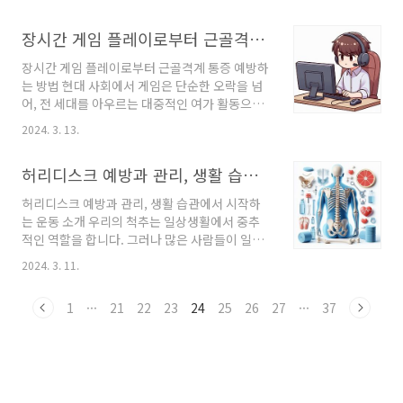
장병, 당뇨병, 제2형 당뇨병 발병, 조기 사망 등의
은 수면 후 잠에서 깨어나 활동을 한 뒤 다시 잠들
위험을 높인다는 충격적인 연구 결과가 나왔습니
곤 했습니다. 이러한 고대의 수면 패턴을 재발견
장시간 게임 플레이로부터 근골격계 통증 예방하는 방법
다. 이 연구는 전 세계 약 1천만 명을 대상으로 한
함으로써, 우리는 현대의 불면증에 대한 새..
지난 3년간의 선행 연구 자료들을 분석하여 이 같
장시간 게임 플레이로부터 근골격계 통증 예방하
은 결론을 도출했습니다. 패스트푸드가 수명을
는 방법 현대 사회에서 게임은 단순한 오락을 넘
단축시킨다!! 초가공식품의 정의와 위험성 초가
어, 전 세대를 아우르는 대중적인 여가 활동으로
공식품이란 공장에서 가공되고 변형되어 바로 먹
자리 잡았습니다. 특히 '리그 오브 레전드'와 같은
을 수 있도록 제공되는 식품을 말합니다. 이러한
2024. 3. 13.
세계적인 e스포츠 대회의 인기와 함께, 게임에 대
식품들은 감미료, 방부제, 색소 등 다양한 식품 첨
한 관심과 열기는 점점 더 뜨거워지고 있습니다.
가물이 포함되어 있으며, 햄, 소시지, 라면, 탄산
허리디스크 예방과 관리, 생활 습관에서 시작하는 운동 소개
그러나 장시간 게임을 즐기는 과정에서 발생할
음료, 아이스크림, 과자 등이 대표적입니다. ..
수 있는 손목, 팔꿈치, 목, 어깨의 근골격계 통증
허리디스크 예방과 관리, 생활 습관에서 시작하
은 게이머들의 큰 고민 중 하나입니다. 이러한 통
는 운동 소개 우리의 척추는 일상생활에서 중추
증은 무심코 넘길 수 있는 작은 불편함에서 시작
적인 역할을 합니다. 그러나 많은 사람들이 일상
되어, 심각한 질환으로 이어질 수 있기에 주의가
에서의 잘못된 자세와 생활 습관으로 척추 건강
필요합니다. 장시간 게임으로 근골격계 통증 예
2024. 3. 11.
을 해치고 있습니다. 특히 장시간 앉아서 스마트
방하는방법 손목과 팔꿈치 통증, 주의해야 할 신
폰이나 태블릿을 사용하는 현대인들에게 허리디
호 게임 중 반복되는 손목 동작은 손목터널 증후
1
···
21
22
23
24
25
26
27
···
37
스크는 더 이상 낯선 질환은 아닙니다. 허리디스
군의 원인이 될 수 있습니다. 이는 손가락을 빠
크의 이해 허리디스크는 척추 디스크의 변형으로
르..
인해 발생하는 질환으로, 주변 신경을 압박하여
다양한 증상을 일으킵니다. 초기에는 허리 통증
으로 시작해 다리 저림, 통증으로 이어지는 경우
가 많습니다. 하지만 초기에 적절한 치료를 받으