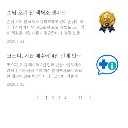
전히 '보장성'’ 소식을 중심으로 발표의 의미와 독
의미를 보다 정확히 파악할 수 있습니다.섣불리
자가 놓치기 쉬운 확인사항을 함께 정리합니다.
단정하면 안 되는 이유‘토스, 정부 주민등록증 진
손님 오기 전 색채소 샐러드
기사 속 핵심 포인트 정리이번 RSS에서 확인되
위 확인 시스템 도입’ 관련 내용을 실제 판단에 ..
는 중심 내용은 ‘119조 변액보험 키운 증시…보
손님 오기 전 색채소 샐러드예고 없이 손님이 오
험사 전략은 여전히 '보장성'’입니다. 시장 반응
거나 식탁이 너무 단조로워 보일 때 별도 조리 없
이 빠른 사안일수록 발표 시점, 거래 조건, 실제
이 색감을 더할 재료가 필요합니다. 빨강·노랑 파
집행 여부를 구분해 읽는 태도가 필요합니다. 누
프리카와 대추방울토마토를 함께 준비하면 샐러
가 발표했고 어느 시점부터 적용되는지, 기사에
2026. 7. 22.
드, 곁들임, 도시락 장식으로 빠르게 활용할 수 있
언급된 규모와 대상이 무엇인지 나눠 보면 이 소
습니다. 화려하게 담는 것보다 깨끗하게 세척하
식의 의미를 보다 정확히 파악할 수 있습니다. 정
코스피, 기관 매수에 4일 만에 반등…반도체주 강세｜주가·자금 흐름 핵심 분석
고 먹기 좋은 크기로 나누는 기본이 먼저입니다.
보를 활용할 때 주의할 점‘119조 변액보험 키운..
상태 확인에서 세척 건조에서 색상 배치 급한 손
코스피, 기관 매수에 4일 만에 반등…반도체주
님상 색채소 구성 1 상태 확인 2 세척 건조 3 색상
강세｜주가·자금 흐름 핵심 분석숫자보다 중요
배치 상황을 먼저 확인하고 필요한 만큼만 준비
한 배경이 있는 뉴스입니다. ‘코스피, 기관 매수에
하세요 짧은 시간에 식탁이 달라지는 이유파프리
4일 만에 반등…반도체주 강세’ 소식을 중심으로
카와 방울토마토는 색상이 뚜렷해 흰 접시나 단
2026. 7. 21.
발표의 의미와 독자가 놓치기 쉬운 확인사항을
색 반찬 옆에 놓기만 해도 식탁의 구성이 선명해
함께 정리합니다.무엇이 새롭게 달라졌나이번
집니다. 파프리카는 씨와 꼭지를 제거해 길게 썰
1
2
3
4
···
37
RSS에서 확인되는 중심 내용은 ‘코스피, 기관 매
고, 토마토는 크기에 따라 반으로 나누면 먹기 편
수에 4일 만에 반등…반도체주 강세’입니다. 금
합니다..
융 뉴스는 한 줄의 숫자보다 자금의 성격과 거래
구조를 함께 봐야 의미가 선명해집니다. 누가 발
표했고 어느 시점부터 적용되는지, 기사에 언급
된 규모와 대상이 무엇인지 나눠 보면 이 소식의