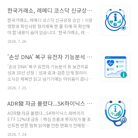
인사항을 함께 정리합니다.숫자와 일정이 말하는
한국거래소, 레메디 코스닥 신규상장 승인｜시장 영향과 확인사항 정리
변화이번 RSS에서 확인되는 중심 내용은 ‘신한
은행도 모기지보험 중단…주담대 한도 줄어든
한국거래소, 레메디 코스닥 신규상장 승인｜시장
다’입니다. 기업 발표와 시장 가격은 같은 방향으
영향과 확인사항 정리제목 한 줄 뒤에 꼭 확인해
로 움직이지 않을 수 있어 사실과 해석을 나눠 보
야 할 내용이 숨어 있습니다. ‘한국거래소, 레메디
는 것이 중요합니다. 누가 발표했고 어느 시점부
코스닥 신규상장 승인’ 소식을 중심으로 발표의
터 적용되는지, 기사에 언급된 규모와 대상이 무
2026. 7. 26.
의미와 독자가 놓치기 쉬운 확인사항을 함께 정
엇인지 나눠 보면 이 소식의 의미를 보다 정확히
리합니다.제목보다 중요한 배경이번 RSS에서 확
파악할 수 있습니다.실제 영향은 어디에서 나타
'손상 DNA' 복구 유전자 기능분석 등 보건의료 성과 30선 선정｜성과·효과·검증 단계 정리
인되는 중심 내용은 ‘한국거래소, 레메디 코스닥
날까‘신한은행도 모기지보험 중단…주담대 한도
신규상장 승인’입니다. 시장 반응이 빠른 사안일
줄어든다’ 관련 내용을 실제..
'손상 DNA' 복구 유전자 기능분석 등 보건의료
수록 발표 시점, 거래 조건, 실제 집행 여부를 구
성과 30선 선정｜성과·효과·검증 단계 정리이
분해 읽는 태도가 필요합니다. 누가 발표했고 어
소식은 제목만 읽고 넘기기에는 아쉬움이 큽니
느 시점부터 적용되는지, 기사에 언급된 규모와
다. ‘'손상 DNA' 복구 유전자 기능분석 등 보건의
대상이 무엇인지 나눠 보면 이 소식의 의미를 보
2026. 7. 25.
료 성과 30선 선정’ 소식을 중심으로 과장 없이
다 정확히 파악할 수 있습니다.생활과 현장에서
공개된 범위에서 핵심 흐름을 빠르게 짚어봅니
살펴볼 점‘한국거래소, 레메디 코스닥 신규상장
ADR發 자금 몰렸다...SK하이닉스 레버리지 ETF 12%대 급등｜핵심 흐름과 투자자가 볼 포인트
다.무엇이 새롭게 달라졌나이번 RSS에서 확인되
승인’ 관련 내용을 실제 판단에 활용할 때는 현재
는 중심 내용은 ‘'손상 DNA' 복구 유전자 기능분
확..
ADR發 자금 몰렸다...SK하이닉스 레버리지
석 등 보건의료 성과 30선 선정’입니다. 새 기술
ETF 12%대 급등｜핵심 흐름과 투자자가 볼 포
의 장점이 소개됐더라도 연구 규모, 검증 방식, 후
인트한 번쯤 멈춰 읽어볼 만한 변화가 전해졌습
속 임상 여부가 함께 살펴볼 핵심입니다. 누가 발
니다. ‘ADR發 자금 몰렸다...SK하이닉스 레버리
표했고 어느 시점부터 적용되는지, 기사에 언급
2026. 7. 24.
지 ETF 12%대 급등’ 소식을 중심으로 발표의 의