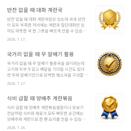
분을 핵심만 추려 살펴봅니다. 제목보다 중요한
반찬 없을 때 대파 계란국
배경이번 RSS에서 확인되는 중심 내용은 ‘마약
류 성분인데 온라인서 버젓이 광고…무더기 적
반찬 없을 때 대파 계란국밥은 있는데 국과 반찬
발’입니다. 적발이나 소송 소식은 현재 단계와 당
이 모두 부족한 저녁에는 계란과 절단대파만 있
사자의 대응, 향후 심리 절차를 함께 확인해야 균
어도 따뜻한 국 한 그릇을 빠르게 만들 수 있습니
형이 잡힙니다. 누가 발표했고 어느 시점부터 적
다. 계란은 풀어 국물에 넣고 대파는 마지막에 더
용되는지, 기사에 언급된 규모와 대상이 무엇인
2026. 7. 17.
하면 조리 시간이 짧고 설거지도 줄어듭니다. 단
지 나눠 보면 이 소식의 의미를 보다 정확히 파악
순한 메뉴일수록 계란의 신선도와 완전한 가열,
할 수 있습니다. 독자가 꼭 확인할 부분‘마약류 성
국거리 없을 때 무 알배기 활용
간 조절을 꼼꼼히 확인해야 합니다. 국물 간에서
분인데 온라인서 버젓이 광고…무더기 적발’ 관
계란 넣기에서 대파 마무리 대파 계란국 긴급 조
련 내용을 실..
국거리 없을 때 무 알배기 활용국을 끓이려는데
리 1 국물 간 2 계란 넣기 3 대파 마무리 상황을
고기와 두부가 없고 배달을 기다릴 시간도 없다
먼저 확인하고 필요한 만큼만 준비하세요 계란국
면 무와 알배기만으로 담백한 채소국을 구성할
이 긴급 메뉴에 맞는 이유계란국은 물과 기본 간
수 있습니다. 무는 국물 맛을 정리하고 알배기는
만 있어도 만들 수 있고, 절단대파를 사용하면 씻
2026. 7. 17.
부드러운 잎 식감을 더해 간단한 아침국이나 저
고 자르는 시간을 줄일 수 있습니다. 물이 끓은 뒤
녁 곁국으로 활용하기 좋습니다. 재료가 적은 만
소금이나 국간장으로 간을 맞추고 잘 푼 계란을
식비 급할 때 양배추 계란볶음
큼 간을 세게 하기보다 끓이는 순서로 맛을 내는
천천히 둘러 넣으면 부드러운 형태가 만들어집
것이 중요합니다. 무 끓이기에서 줄기 넣기에서
니..
식비 급할 때 양배추 계란볶음월말이나 장보기
잎 마무리 고기 없는 채소국 3단계 1 무 끓이기 2
전날처럼 식비와 재료가 모두 빠듯한 순간에는
줄기 넣기 3 잎 마무리 상황을 먼저 확인하고 필
양배추와 계란으로 한 팬 요리를 만들 수 있습니
요한 만큼만 준비하세요 무와 알배기가 국에 맞
다. 양배추를 얇게 썰어 먼저 익히고 계란을 더하
는 이유무는 얇게 썰어 충분히 끓이면 국물에 은
2026. 7. 16.
면 밥반찬, 덮밥, 간단한 아침 메뉴로 전환하기 쉽