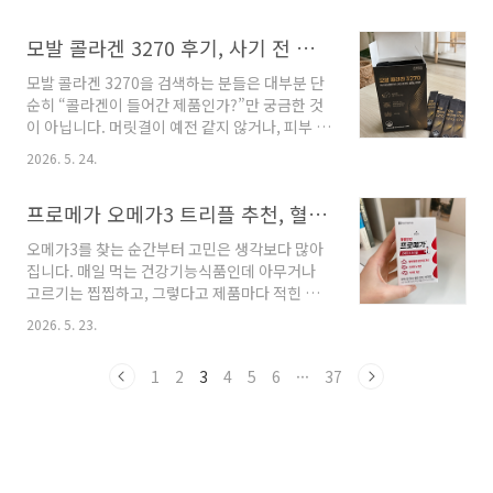
하게 느껴지는 경우가 많습니다. 그래서 많은 분
할 부분과 추천 대상을 현실적으로 정리하겠습니
들이 종아리 마사지기, 다리 안마기, 공기압 마사
다. 이 포스팅은 쿠팡 파트너스 활동의 일환으로,
모발 콜라겐 3270 후기, 사기 전 후회 줄이는 구매 포인트
지기를 검색하게 됩니다. 닥터라이프 V7MAX 공
이에 따른 일정액의 수수료를 제공받습니다. 파
기압 의료기기 종아리 다리 허벅지 발 혈액순환
나소..
모발 콜라겐 3270을 검색하는 분들은 대부분 단
마사지기 안마기는 이런 고민을 가진 분들이 살
순히 “콜라겐이 들어간 제품인가?”만 궁금한 것
펴볼 만한 제품입니다. 특히 이미지에서 확인되
이 아닙니다. 머릿결이 예전 같지 않거나, 피부 건
는 구성은 V7MAX 본체, 원터치 4구 다리커프 좌
조함이 신경 쓰이거나, 이너뷰티 제품을 하나쯤
우, 더블호스, 발 지압대로 이루어져 있어 다리 중
2026. 5. 24.
챙겨보고 싶은데 막상 어떤 제품을 골라야 할지
심의 관리에 초점이 맞춰져 있습니다. 이 포스팅
헷갈리는 마음이 더 큽니다. 특히 건강기능식품
은 쿠팡 파트너스 활동의 일환으로, 이에 따른 일
프로메가 오메가3 트리플 추천, 혈행과 눈 건강을 함께 챙기고 싶다면
은 눈에 바로 보이는 가전제품이나 생활용품과
정액의 수수료를 제공받습니다.주부 필수 안마기
달리, 구매 전 고민이 더 길어질 수밖에 없습니다.
닥터라이..
오메가3를 찾는 순간부터 고민은 생각보다 많아
가격만 보고 고르기에는 성분 구성이 신경 쓰이
집니다. 매일 먹는 건강기능식품인데 아무거나
고, 후기만 보고 사기에는 내 몸에 잘 맞을지 확신
고르기는 찝찝하고, 그렇다고 제품마다 적힌 문
이 서지 않기 때문입니다. 이 글에서는 첨부된 상
구를 모두 비교하자니 무엇이 중요한 기준인지
품 이미지에서 확인되는 모발 콜라겐 3270의 구
2026. 5. 23.
헷갈리기 쉽습니다. 특히 혈행 건강, 혈중 중성지
성, 패키지 인상, 주요 원료, 구매 전 확인해야 할
질, 건조한 눈, 기억력 같은 키워드가 눈에 들어오
점을 기준으로 정리하겠습니다. 이 포스팅은 쿠
1
2
3
4
5
6
···
37
면 “내가 지금 챙겨야 할 제품이 맞을까”라는 생
팡 파트너스 활동의 일환으로, 이에 따른 ..
각이 자연스럽게 듭니다. 종근당건강 프로메가
오메가3 트리플은 이미지상 혈행·혈중 중성지질
개선, 건조한 눈 개선, 기억력 개선을 주요 포인트
로 내세우는 건강기능식품입니다. 여기에 EPA
및 DHA 함유 유지와 비타민E가 함께 표시되어