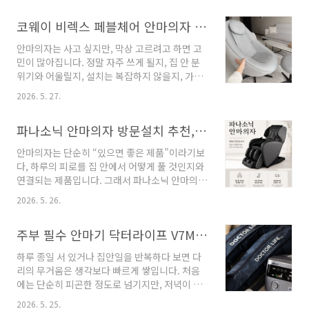
은한 맛을 더하고, 알배기는 줄기와 잎의 익는 속
습니다. 저렴하다는 이유로 많이 사기보다 실제
도가 달라 식감을 나누기 쉽습니다. 먼저 무를 끓
코웨이 비렉스 페블체어 안마의자 방문설치, 온라인으로 간편하게 휴식 공간을 만드는 선택
소비량과 냉장 보관 공간을 기준으로 선택해야
여 국물의 바탕을 만들고 알배기 줄기, 잎 순서로
합니다. 얇게 썰기에서 센 불 볶기에서 계란 완전
넣..
안마의자는 사고 싶지만, 막상 고르려고 하면 고
가열 식비 위기 한 팬 해결 1 얇게 썰기 2 센 불 볶
민이 많아집니다. 정말 자주 쓰게 될지, 집 안 분
기 3 계란 완전가열 상황을 먼저 확인하고 필요한
위기와 어울릴지, 설치는 복잡하지 않을지, 가격
만큼만 준비하세요 양배추와 계란 조합이 실용적
만큼 만족할 수 있을지 쉽게 결정하기 어렵습니
인 이유양배추는 채를 썰면 빠르게 익고 계란은
2026. 5. 27.
다. 특히 거실이나 방 한쪽에 오래 두는 제품이라
재료를 한데 묶어 한 접시 형태를 만들기 좋습니
면 단순히 “안마가 된다”는 이유만으로 선택하기
다. 팬에 양배추를 먼저 볶아 숨을 줄인 뒤 계란을
파나소닉 안마의자 방문설치 추천, 온라인으로 간편하게 확인할 구매 포인트
에는 부족합니다. 디자인, 공간감, 설치 방식, 사
넣으면 수분과 익힘 정도를 조절하기 쉽습니다..
용 편의성, 사후 교환·반품 조건까지 함께 확인해
안마의자는 단순히 “있으면 좋은 제품”이라기보
야 후회 없는 선택에 가까워질 수 있습니다. 코웨
다, 하루의 피로를 집 안에서 어떻게 풀 것인지와
이 비렉스 페블체어 안마의자 방문설치는 이런
연결되는 제품입니다. 그래서 파나소닉 안마의자
고민을 가진 분들이 비교 후보에 넣어볼 만한 제
방문설치 상품을 검색하는 분들은 대부분 가격만
품입니다. 감각적인 페블 디자인, 3D 안마 모듈,
2026. 5. 26.
궁금한 것이 아니라, “우리 집에 놓아도 괜찮을
핫스톤 테라피, 전문 기사 방문설치라는 요소가
까”, “온라인으로 사도 설치가 번거롭지 않을
함께 들어가 있어 “안마의자 같지 않은 안마의
주부 필수 안마기 닥터라이프 V7MAX, 다리 피로 관리가 필요한 이유
까”, “구매 후 방치하지 않고 자주 쓰게 될까”를
자”를 찾는 분들에게 잘 맞을 수 있습니다. 이 ..
함께 고민하게 됩니다. 특히 안마의자는 부피가
하루 종일 서 있거나 집안일을 반복하다 보면 다
크고 한 번 들이면 오래 쓰는 경우가 많기 때문에
리의 무거움은 생각보다 빠르게 쌓입니다. 처음
신중하게 볼 필요가 있습니다. 이 글에서는 제공
에는 단순히 피곤한 정도로 넘기지만, 저녁이 되
된 상품 이미지와 ‘파나소닉 안마의자 방문설
면 종아리와 발바닥이 뻐근하고 허벅지까지 답답
치’라는 핵심 정보를 기준으로, 구매 전 확인해야
2026. 5. 25.