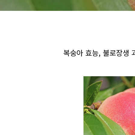
복숭아 효능, 불로장생 