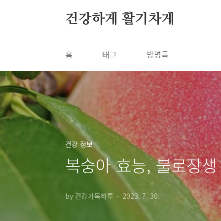
본문 바로가기
건강하게 활기차게
홈
태그
방명록
건강 정보
복숭아 효능, 불로장생
by 건강가득하루
2023. 7. 30.