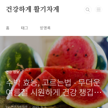
본문 바로가기
건강하게 활기차게
홈
태그
방명록
건강 정보
수박 효능, 고르는법 - 무더운
여름철 시원하게 건강 챙깁시
다!
by 건강가득하루
2023. 8. 1.