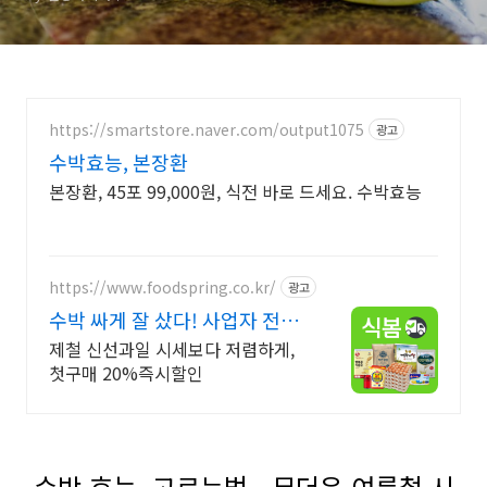
https://smartstore.naver.com/output1075
광고
수박효능, 본장환
본장환, 45포 99,000원, 식전 바로 드세요. 수박효능
https://www.foodspring.co.kr/
광고
수박 싸게 잘 샀다! 사업자 전용
특가
제철 신선과일 시세보다 저렴하게,
첫구매 20%즉시할인
수박 효능, 고르는법 - 무더운 여름철 시