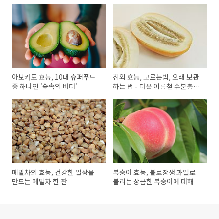
아보카도 효능, 10대 슈퍼푸드
참외 효능, 고르는법, 오래 보관
중 하나인 '숲속의 버터'
하는 법 - 더운 여름철 수분충전
과일!
메밀차의 효능, 건강한 일상을
복숭아 효능, 불로장생 과일로
만드는 메밀차 한 잔
불리는 상큼한 복숭아에 대해