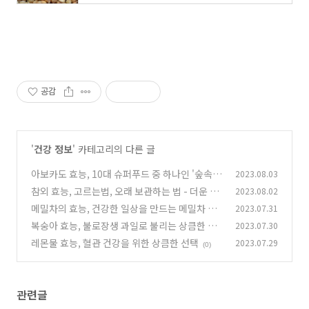
공감
'
건강 정보
' 카테고리의 다른 글
아보카도 효능, 10대 슈퍼푸드 중 하나인 '숲속의
2023.08.03
버터'
참외 효능, 고르는법, 오래 보관하는 법 - 더운 여
2023.08.02
(0)
름철 수분충전 과일!
메밀차의 효능, 건강한 일상을 만드는 메밀차 한
2023.07.31
(0)
잔
복숭아 효능, 불로장생 과일로 불리는 상큼한 복
2023.07.30
(0)
숭아에 대해
레몬물 효능, 혈관 건강을 위한 상큼한 선택
2023.07.29
(0)
(0)
관련글