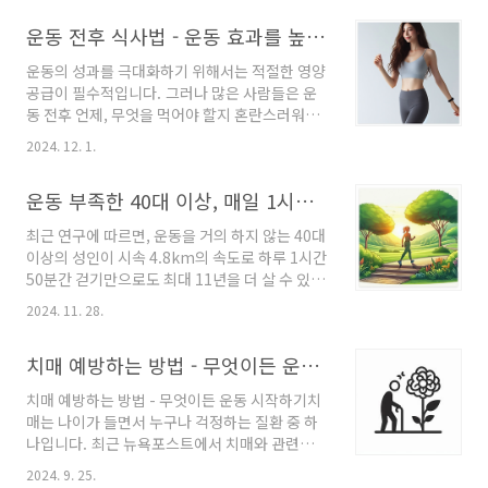
과 탈모의 관계를 과학적으로 살펴보고, 탈모 예
운동 전후 식사법 - 운동 효과를 높이는 올바른 식단 가이드
방을 위한 생활 습관까지 함께 제시해 드리겠습
니다. 운동하면 정말 탈모가 심해질까? 남성 호
운동의 성과를 극대화하기 위해서는 적절한 영양
르몬과 탈모의 오해와 진실 운동과 탈모: 진실은
공급이 필수적입니다. 그러나 많은 사람들은 운
무엇일까? 운동이 남성 호르몬을 높이고 탈모를
동 전후 언제, 무엇을 먹어야 할지 혼란스러워합
유발할까?운동이 남성 호르몬, 특히 테스토스테
니다. 실제로, 운동 전후에 올바른 음식을 섭취하
론 수치를 높인다는 것은 잘 알려진 사실입니
2024. 12. 1.
면 근육 회복과 성능 향상에 도움이 됩니다. 이 글
다. 테스토스테론은 디하이드로테스토스테론
에서는 운동 전후에 섭취할 수 있는 최적의 음식
(DHT)으로 전환되어 모낭에 영향을 미칠 수 있
운동 부족한 40대 이상, 매일 1시간 50분 걷기로 기대 수명 11년 연장 가능
과 식사 시점에 대해 자세히 알아보겠습니다. 운
는데, 이 DHT가 남성형 탈모의 주된 원인으로 지
동 전후 식사법 - 운동 효과를 높이는 올바른 식단
목됩니다. 로게인폼 사용..
최근 연구에 따르면, 운동을 거의 하지 않는 40대
가이드 운동 전, 언제 무엇을 먹어야 할까? 운동
이상의 성인이 시속 4.8km의 속도로 하루 1시간
을 시작하기 1~3시간 전에 가벼운 식사를 하는
50분간 걷기만으로도 최대 11년을 더 살 수 있다
것이 가장 좋습니다. 운동 직전에 먹으면 소화가
는 결과가 나왔습니다. 건강한 생활을 위한 신체
제대로 되지 않아 복통이 발생할 수 있습니다. 운
2024. 11. 28.
활동이 얼마나 중요한지, 그리고 운동 부족이 수
동 중에는 혈액이 주로 근육으로 몰리기 때문에
명에 미치는 영향을 살펴보겠습니다. 운동 부족
소화 기관으로 가는 혈류가 줄어들어 소화가 어
치매 예방하는 방법 - 무엇이든 운동 시작하기
한 40대 이상, 매일 1시간 50분 걷기로 기대 수명
려워지기 때문입니다. 운동 전 음식 추천효과..
11년 연장 가능 운동 부족이 수명에 미치는 영향:
치매 예방하는 방법 - 무엇이든 운동 시작하기치
연구 결과 분석 호주 그리피스대학교 연구진이
매는 나이가 들면서 누구나 걱정하는 질환 중 하
영국 스포츠 의학 저널(British Journal of
나입니다. 최근 뉴욕포스트에서 치매와 관련된
Sports Medicine)에 발표한 연구에 따르면, 40
이야기를 다루며, 이를 예방하기 위한 다양한 방
세 이상의 미국 성인이 신체 활동을 늘리면 기대
2024. 9. 25.
법 중 운동의 중요성을 강조했습니다. 운동이 치