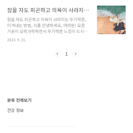
패턴의 변화부터, 고대의 지혜를 되새겨 보며 우
잠을 자도 피곤하고 의욕이 사라지는 무기력증, 이겨내는 방법, 식품
리 조상들이 사용했던 수면법에 이르기까지, 다
양한 방법을 소개합니다. 최적의 숙면을 위한 잊
잠을 자도 피곤하고 의욕이 사라지는 무기력증,
혀진 고대의 지혜: '두 번에 나눠 자기' 오늘날 우
이겨내는 방법, 식품 안녕하세요, 여러분! 요즘
리는 8시간 연속 수면을 이상적인 것으로 여기곤
기온이 오락가락하면서 무기력한 느낌이 드시나
하지만, 역사적으로 인간은 '두 번의 수면'이라는
요? 바로 아이스크림처럼 녹아버리는 그런 무기
패턴을 가지고 있었습니다. 사람들은 첫 번째 짧
2023. 9. 21.
력증일지도 모릅니다. 이런 무기력증은 현대인들
은 수면 후 잠에서 깨어나 활동을 한 뒤 다시 잠들
에게 흔한 증후군 중 하나로, 스트레스, 업무 압
곤 했습니다. 이러한 고대의 수면 패턴을 재발견
1
박, 대인 관계 등이 원인이 될 수 있습니다. 이 글
함으로써, 우리는 현대의 불면증에 대한 새..
에서는 무기력증을 극복하기 위한 방법과 식품들
을 알려드리겠습니다. 숙면의 중요성 가장 먼저,
숙면이 무기력증 극복에 중요한 역할을 합니다.
매일 일정한 시간에 취침하고, 잠들기 5시간 전에
는 음식 섭취를 피하시는 것이 좋습니다. 또한, 침
대에서 스마트폰을 사용하지 않고 휴식을 취하
며, 일정한 시간에 기상해 신체 리듬을 조절하세
분류 전체보기
요. 정신석 휴식 정신적인 휴식 또한 중요합니다.
자신이 ..
건강 정보