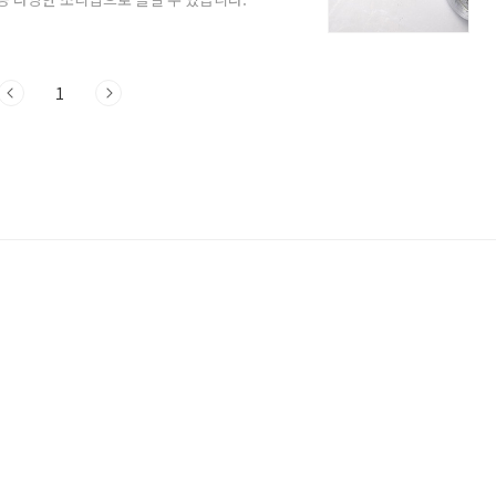
알아보겠습니다. 갈치 효능 1. 눈 건강 촉
피로를 덜어주고, 건조한 눈 증후군과 야맹
 강력한 항산화 물질인 아스타잔틴은 시력 손
륨이 풍부하게 들어있어 뼈와 근육을 강화하여
1