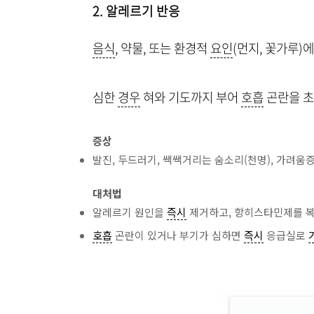
2. 알레르기 반응
음식
, 약물, 또는 환경적
요인
(먼지, 꽃가루)
심한
경우
혀와 기도까지 부어
호흡
곤란을 초
증상
발진, 두드러기, 쌕쌕거리는 숨소리(천명), 가려움
대처법
알레르기 원인을
즉시
제거하고, 항히스타민제를 
호흡
곤란이 있거나 부기가 심하면
즉시
응급실로