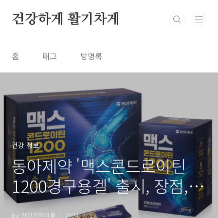
본문 바로가기
건강하게 활기차게
홈
태그
방명록
건강 정보
동아제약 '맥스콘드로이틴
1200경구용겔' 출시, 장점,
복용법
by 건강가득하루
2024. 7. 12.