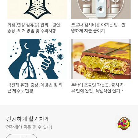
쥐젖(연성 섬유종) 관리 - 원인,
코로나 검사비용 아끼는 법 - 현
증상, 제거 방법 및 주의사항
명하게 지출 줄이기
백일해 유행, 증상, 예방법 및 최
두바이 초콜릿 파는곳, 출시 하
근 제주도 현황
루 만에 완판, 폭발적인 인기로
대박 예감!
건강하게 활기차게
건강해야 뭐든 할 수 있다!