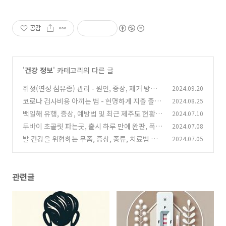
공감
'
건강 정보
' 카테고리의 다른 글
쥐젖(연성 섬유종) 관리 - 원인, 증상, 제거 방법
2024.09.20
및 주의사항
코로나 검사비용 아끼는 법 - 현명하게 지출 줄이
2024.08.25
(4)
기
백일해 유행, 증상, 예방법 및 최근 제주도 현황
2024.07.10
(1)
두바이 초콜릿 파는곳, 출시 하루 만에 완판, 폭발
2024.07.08
(0)
적인 인기로 대박 예감!
발 건강을 위협하는 무좀, 증상, 종류, 치료법 알
2024.07.05
(0)
아보기
(0)
관련글