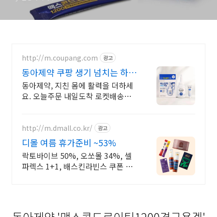
http://m.coupang.com
광고
동아제약 쿠팡 생기 넘치는 하루
활력을
동아제약, 지친 몸에 활력을 더하세
요. 오늘주문 내일도착 로켓배송으
로! 아침부터 저녁까지 피곤하다면!
에너지 가득한 음료를 쿠팡에서 만
나보세요.
http://m.dmall.co.kr/
광고
디몰 여름 휴가준비 ~53%
락토바이브 50%, 오쏘몰 34%, 셀
파렉스 1+1, 배스킨라빈스 쿠폰 추
첨까지