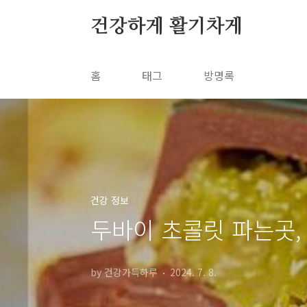
본문 바로가기
건강하게 활기차게
홈
태그
방명록
건강 정보
두바이 초콜릿 파는곳, 
by 건강가득하루
2024. 7. 8.