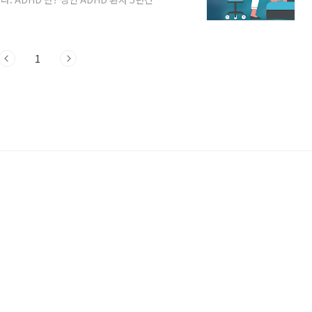
뉴스) 고미혜 기자 = 주의력 결핍 과잉행동
 집계됐다. www.yna.co.kr ADHD
질환으로, 어린이뿐만 아니라 성인에게도 영
역에서 기능에 장애를 일으킵니다. ADHD 환
1