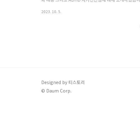
배 급증…"적기에 치료 받아야" | 연합뉴스 (서울=연합
2023. 10. 5.
장애(ADHD)로 진료받은 성인이 5년간 5배로 급증한 것으로
는 주의산만, 과잉행동, 충동성 증상을 특징으로 하는 
향을 미치며 가정, 학교, 사회, 직장 생활 등 다양한 영
자 ..
Designed by 티스토리
© Daum Corp.