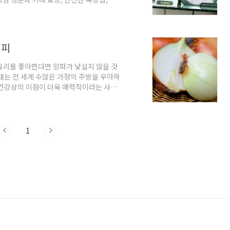
정리했습니다. 읽고 나면 내 식습관과 루틴
니클로틴 프리미엄 솔루션 완벽 가이드 - 클
클로틴 프리미엄 솔루션, 무엇이 다른가
니클로틴 프리미엄 솔루션은 장 환경을 우
시피
 요리를 좋아한다면 양파가 낯설지 않을 것
채는 전 세계 수많은 가정의 주방을 우아하
 건강상의 이점이 더욱 매력적이라는 사실
식으로 만드는 구성 요소에 대해 자세히 알
, 면역력 강화, 미용 및 체중 관리 혜택까지
파에 담긴 장점을 알아봅시다. 양파의 다양한
양파의 바깥층에는 '케르세틴'이라는 귀중한
1