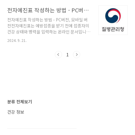
전략입니다. 질병청은 6월 30일까지 백신 접종
전자예진표 작성하는 방법 - PC버전, 모바일 버전
기간을 연장했고, 전국 보건소와 위탁의료기관에
서 접종이 가능합니다. 본문에서 바로 확인 가능
전자예진표 작성하는 방법 - PC버전, 모바일 버
한 의료기관 명단도 꼭 저장해 두세요. 코로나19
전전자예진표는 예방접종을 받기 전에 접종자의
백신 접종, 다시 필요한 때! 지금 가능한 의료기관
건강 상태와 병력을 입력하는 온라인 문서입니
총정리 고위험군 중심 접종, 지금 가장 중요한 선
다. 이를 통해 접종 전에 필요한 정보를 미리 제공
택입니다 재확산 조짐, 절대 가볍게 넘길 수 없는
2024. 9. 21.
함으로써 접종 과정을 간소화하고, 효율적인 예
중화권 상황최근 보건당국의 분석에 따르면 중국
방접종이 가능해집니다. 이 글에서는 PC와 모바
의 코로나19 양성률은 16.4%로, 인플루엔자 의
1
일에서 전자예진표 작성 방법을 자세히 안내해드
심 환자 중 감염 비율이 급증 중입니다..
리겠습니다. 모바일에서 전자예진표 작성하는
방법 예방접종도우미 접속메인 화면에서 “전
자예진표 작성” 버튼을 클릭합니다.또는 오른쪽
상단의 햄버거 버튼(≡)을 눌러, 로 이동합니다.
인적정보 입력 및 동의접종받을 대상자의 인적정
보를 입력합니다.만약 접종 대상자가 출생 신고
전 신생아인 경우, “신생아 여부”에 체크합니다.
분류 전체보기
개인정보 처리에 관한 사항을 체크합니다.건강상
태 입력접종 대상자의..
건강 정보