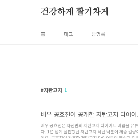
본문 바로가기
건강하게 활기차게
홈
태그
방명록
저탄고지
1
배우 공효진이 공개한 저탄고지 다이어
배우 공효진은 자신만의 저탄고지 다이어트 비법을 유
다. 1년 넘게 실천했던 저탄고지 식단 덕분에 체중 감
데요. 공효진이 강조한 저탄고지 다이어트의 핵심과 이