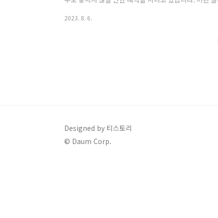
맛과 영양, 건강에 미치는 효과에 대해 알아보도록 하겠
2023. 8. 6.
신라시대부터 재배되어 온 오랜 역사를 자랑하는 과일입니
이름뿐만 아니라 '오얏(李)', '고야', '놀', '왜지', '
도로 친숙한 과일입니다. 주요 품종과 특징 세계적으로
는 주로 동양계 자두를..
Designed by 티스토리
© Daum Corp.