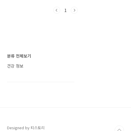
게 48만원의 친환경농산물을 80%할인되어
소개하겠습니다. 건강한 출산을 위한 임산부들이
20%의 가격으로 구입하도록 지원해줍니다.(해
1
알아야 하는 모든 것 1. 임산부들의 적정 칼로리
당 조건은 시마다 상이하므로 상세 조건은 거주
는? 세계보건기구(WHO)에 따르면 임산부에게
시에 문의바랍니다) 임산부를 위한 친환..
권장되는 추가 칼로리는 하루 평균 260~300㎉
수준입니다. 전문가들은 칼로리보다 음식의 영양
성분을 확인하는 것이 중요하다고 강조했습니다.
2. 영양가 풍부한 음식 선택 밥은 평소 식사량보
다 3분의 2 공기 더 먹고, 단백질 메뉴는 반 접시
정도 더 챙기며, 식이섬유와 미량영양소가 풍부
분류 전체보기
한 채소는 많이 먹는 것이 좋습니다. 3. 올..
건강 정보
Designed by 티스토리