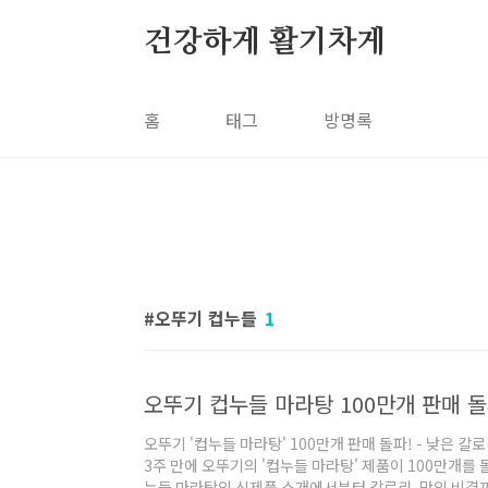
본문 바로가기
건강하게 활기차게
홈
태그
방명록
오뚜기 컵누들
1
오뚜기 '컵누들 마라탕' 100만개 판매 돌파! - 낮은 칼
3주 만에 오뚜기의 '컵누들 마라탕' 제품이 100만개를
누들 마라탕의 신제품 소개에서부터 칼로리, 맛의 비결