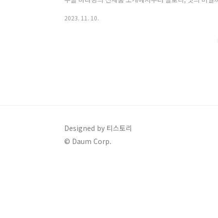
로 즐기면서 낮은 칼로리로 부담 없이 드셔보세요! 컵누
2023. 11. 10.
(44.7GX6) 이벤트, 신제품, only, 굿즈 오뚜기몰엔 다 있
젊은 층을 중심으로 인기를 끌고 있는 마라탕을 컵누들에
라탕을 부담 없이 즐기고 싶어하는 소비자의 수요를 충족
낮은 열량과 매콤..
Designed by 티스토리
© Daum Corp.