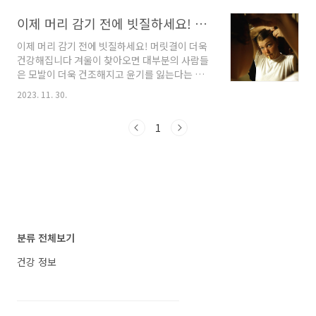
내산 기준으로 성분과 기술, 사용법, 가격, 실제
이제 머리 감기 전에 빗질하세요! 머릿결이 더욱 건강해집니다
체감 포인트까지 깔끔히 정리했습니다. 읽는 데
몇 분, 관리 루틴은 한 번—매일 거울 앞 고민이
이제 머리 감기 전에 빗질하세요! 머릿결이 더욱
가벼워질 수 있습니다. ▤ 목차 트리코닉스 트리
건강해집니다 겨울이 찾아오면 대부분의 사람들
코엑스 내돈내산 - 탈모 완화·볼륨 케어 한 방에
은 모발이 더욱 건조해지고 윤기를 잃는다는 고
—성분·효과·사용법·가격 총정리 가격·구성 한
민을 품게 됩니다. 대기가 건조해지면서 머리카
눈표(공식몰 기준) 구성판매가트리코엑스 샴푸 1
2023. 11. 30.
락도 푸석해지는데, 매번 트리트먼트를 하는 것
개45,900원트리코엑스 샴푸 2개83,900원트리
이 어려울 때는 빗질로도 모발 건강을 유지할 수
코엑스 샴푸 4개139,000원 묶음 구매가 확실히
1
있습니다. 삼푸 전, 빗질 한 번이면 샴푸 전, 부드
유리합니다. 결제 직전 쿠폰·프로모..
러운 빗으로 머리를 정돈하자 샴푸를 하기 전, 머
리를 정돈하는 것이 모발 건강에 도움이 됩니다.
샴푸를 시작하기 약 1분 전에는 머리를 부드럽게
빗어줍시다. 이렇게 하면 샴푸 중에 머리카락이
덜 빠지고, 두피와 모발에서 먼지가 일부 제거되
어 샴푸 효과가 향상됩니다. 빗의 선택도 중요한
데, 끝이 둥글고 부드러운 나무 빗을 선택하는 것
분류 전체보기
이 좋습니다. 끝이 날카로운 플라스틱 빗은 두피
에 자극..
건강 정보