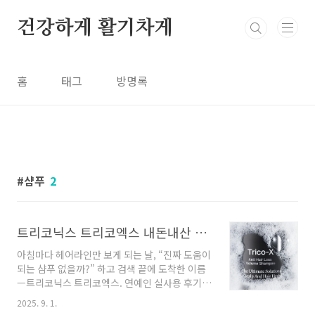
본문 바로가기
건강하게 활기차게
홈
태그
방명록
샴푸
2
트리코닉스 트리코엑스 내돈내산 성분·효과·사용법·가격 총정리
아침마다 헤어라인만 보게 되는 날, “진짜 도움이
되는 샴푸 없을까?” 하고 검색 끝에 도착한 이름
—트리코닉스 트리코엑스. 연예인 실사용 후기가
화제지만, 중요한 건 내 머리에서 체감되는 변화
2025. 9. 1.
죠. 이 글에서는 ★ 트리코닉스 트리코엑스 내돈