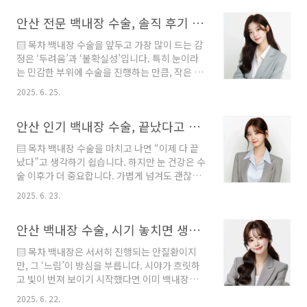
늘은 안산 에스안과 김종현 원장님의 관점에서,
안산 전문 백내장 수술, 솔직 후기 공개! “불안했지만 안심했어요
환자 입장에서 꼭 알아야 할 인공수정체 선택 기
준을 알기 쉽게 정리해드립니다. ‘이런 줄 알았으
▤ 목차 백내장 수술을 앞두고 가장 많이 드는 감
면 처음부터 이렇게 선택할 걸’이라는 후회를 줄
정은 ‘두려움’과 ‘불확실성’입니다. 특히 눈이라
이는 정보, 지금부터 시작합니다. 안산 백내장 수
는 민감한 부위에 수술을 진행하는 만큼, 작은 증
술, 인공수정체 선택의 진짜 기준은 따로 있습니
상 하나에도 신경이 곤두설 수밖에 없는데요. 실
다 비싸다고 다 좋은 건 아니다, 인공수정체는 '맞
2025. 6. 25.
제 수술을 받은 환자들이 겪은 증상과 그에 대한
춤'이 핵심 좋은 인공수정체? 존재하지 않는 완벽
대응, 또 수술 후 안심할 수 있었던 포인트까지 모
함을 찾기보다 ‘적합함’을 먼저 따져야 합니다인
안산 인기 백내장 수술, 끝났다고 방심하면 안 되는 이유
두 공개합니다. 안산에서 백내장 수술을 고려하
공수정체를 설명할 때 가장 흔하게 등장하..
신다면 이 생생한 후기가 결정에 큰 도움이 될 겁
▤ 목차 백내장 수술을 마치고 나면 “이제 다 끝
니다. 안산 전문 백내장 수술, 솔직 후기 공개!
났다”고 생각하기 쉽습니다. 하지만 눈 건강은 수
“불안했지만 안심했어요” 김정현 원장님과 함께
술 이후가 더 중요합니다. 가볍게 넘겨도 괜찮은
한 백내장 수술 이야기, 어떤 부분이 가장 궁금하
증상도 있고, 반대로 ‘이건 정말 빨리 병원 가셔야
셨나요? 수술 직후, 이런 증상은 안심해도 괜찮습
2025. 6. 23.
합니다’ 싶은 신호도 있습니다. 안산에서 많은 환
니다수술 직후 나타나는 대표적인 증상들은 의외
자들이 선택하는 에스안과 김종현 원장의 진료
로 대부분 정상적인 회복 반응입니다. 그렇지만
안산 백내장 수술, 시기 놓치면 생길 수 있는 문제들
경험을 바탕으로, 수술 후 시기별로 주의해야 할
처음 겪는 증상은 누구에게나 걱정될 수밖에 ..
증상을 짚어드립니다. 괜히 혼자 걱정하지 마시
▤ 목차 백내장은 서서히 진행되는 안질환이지
고, 지금 이 글을 통해 명확한 기준을 확인해보세
만, 그 ‘느림’이 방심을 부릅니다. 시야가 흐릿하
요. 백내장 수술 후, 걱정해도 되는 증상과 안 해
고 빛이 번져 보이기 시작했다면 이미 백내장이
도 되는 증상 구분법 수술 직후 1~2일, 불편해도
꽤 진행됐을 가능성이 높습니다. 수술을 늦추면
괜찮은 반응들백내장 수술 직후부터 하루 이틀
2025. 6. 22.
시력 저하뿐만 아니라 녹내장이나 포도막염 같은