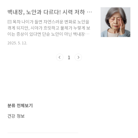
사이에는 다양한 증상이 나타날 수 있습니다. 대
합병증까지 생길 수 있어 치료가 더 복잡해질 수
부분은 몸의 자연스러운 회복 반응이므로, 너무
백내장, 노안과 다르다! 시력 저하 방치하면 위험한 이유
있습니다. 이 글에서는 백내장을 참고 있을 때 생
걱정하지 않으셔도 됩니다. 증상의미대처..
길 수 있는 위험과, 안산에서 신뢰받는 백내장 수
▤ 목차 나이가 들면 자연스러운 변화로 노안을
술 병원 정보, 수술 시기와 과정까지 꼼꼼히 알려
겪게 되지만, 시야가 흐릿하고 물체가 누렇게 보
드리겠습니다. 지금이 바로 눈 건강을 지킬 수 있
이는 증상이 있다면 단순 노안이 아닌 백내장을
는 ‘골든타임’입니다. 안산 백내장 수술, 시기 놓
의심해야 합니다. 많은 분들이 이를 간과한 채 방
치면 생길 수 있는 문제들 백내장, 언제 수술해야
2025. 5. 12.
치하다가 시력 손실이 심각해진 후에야 병원을
하는 걸까? 백내장을 참고 있으면 벌어지는 무서
찾는 경우가 많습니다. 오늘 포스팅에서는 백내
운 일백내장은 단순한 노화 현상이지만, 방치했
1
장의 정확한 이해부터 수술 시기, 인공수정체 선
을 때의 결과는 결코 가볍지 않습니다. 대부분..
택, 그리고 수술 후 관리까지 꼼꼼히 살펴보겠습
니다. 백내장, 노안과 다르다! 시력 저하 방치하
면 위험한 이유 백내장, 단순한 노화가 아니다 백
내장이란 무엇인가?백내장은 수정체가 노화로
인해 혼탁해지고 딱딱해지는 질환입니다. 빛이
망막까지 제대로 전달되지 않기 때문에 시야가
뿌옇고 흐릿하게 보이는 것이 특징입니다. 국내
분류 전체보기
백내장 전문 병원 TOP10 ❯❯ 단순 노안은 돋보
기로 어느 ..
건강 정보