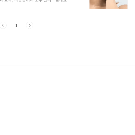
바디컷튠핏이란? 흡입·EMS·온열 3가지
출시한 멀티 마사지기로, 부항·괄사·근막
 종료 예정입니다. 서두르세요!▼바디컷튠
밀착시켜 흡입과 저주파 자극, 그리고 온열까
1