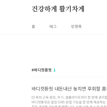
본문 바로가기
건강하게 활기차게
홈
태그
방명록
바디컷튠핏
1
바디컷튠핏 내돈내산 놓치면 후회할 홈케
▤ 목차 근육 뭉침, 부기, 셀룰라이트까지 한 번에 관리
바디컷튠핏은 흡입·EMS·온열 기능을 한 번에 제공하는
준의 관리를 가능하게 해줍니다. 실제 사용 후 느낀 장