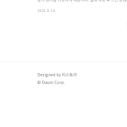
바디컷튠핏 놓치면 후회할 홈케어, 직접 써본 솔직 후기 
2025. 8. 13.
기능으로 완성된 멀티케어바디컷튠핏은 Well247에서 
이완을 하나로 결합한 제품입니다. ▼공식사이트 특가
핏 공식 특가 바로가기 ❯❯ 전용 젤을 바르고 피부에 
지 동시에 적용할 수 있어 승모근·등·..
Designed by 티스토리
© Daum Corp.