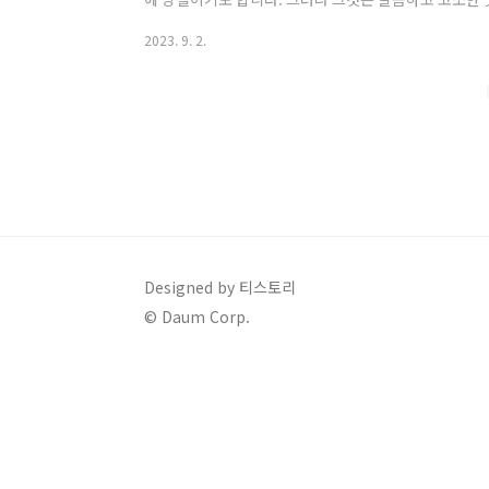
다. 두리안의 기원 두리안이라는 이름은 '가시'를 뜻하는
2023. 9. 2.
운 가시로 뒤덮인 겉은 부드럽고 크림 같은 과육을 포함
와 인도네시아를 포함한 동남아시아에서 재배됩니다. 겉
있지만 속은 부드럽습니다. 두리안의 효능 이 과일은 다
지방산, 지질, 항산화제가 함유되어 있어 ..
Designed by 티스토리
© Daum Corp.