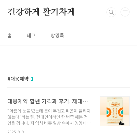
본문 바로가기
건강하게 활기차게
홈
태그
방명록
대웅제약
1
대웅제약 합쎈 가격과 후기, 제대로 알아야 이득입니다
“아침에 눈을 떴는데 몸이 무겁고 피곤이 풀리지
않는다”라는 말, 현대인이라면 한 번쯤 해본 적
있을 겁니다. 저 역시 바쁜 일상 속에서 영양제를
챙겨 먹는 게 쉽지 않아, 간단히 종합적으로 관리
2025. 9. 9.
할 수 있는 제품을 찾다가 대웅제약 합쎈 7 IN 1