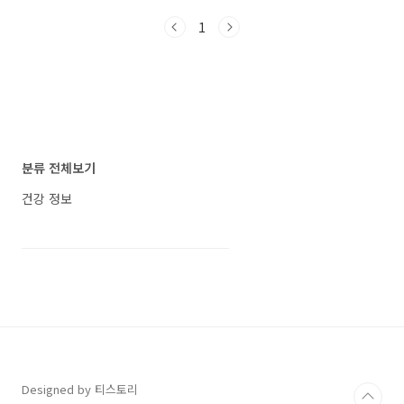
효능, 부작용 및 섭취 방법을 자세히 알아보겠습
1
니다. 가지의 건강한 매력 나수닌(Nasunin): 가
지의 자색 색소 성분으로, 혈관의 산화를 예방하
여 노화와 심혈관 질환을 예방합니다. 클로로겐
산(chlorogenic acid): 다량 함유된 또 다른 항
산화물로, 지방 분해와 연소를 촉진하여 고혈압,
당뇨병, 고지혈증, 비만 환자에게 도움이 됩니다.
베타카로틴(beta-carotene): 가지 껍질을 벗길
때 나오는 가지 고기는 베타카로틴이 풍부하여
분류 전체보기
시력이 떨어진 사람들에..
건강 정보
Designed by 티스토리