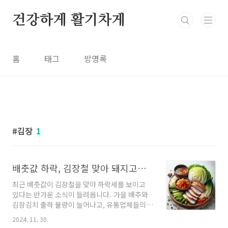
본문 바로가기
건강하게 활기차게
홈
태그
방명록
김장
1
배춧값 하락, 김장철 맞아 돼지고기 수육과 김장김치의 궁합이 돋보이는 이유
최근 배춧값이 김장철을 맞아 하락세를 보이고
있다는 반가운 소식이 들려옵니다. 가을 배추와
김장김치 출하 물량이 늘어나고, 유통업체들의
할인 행사까지 더해지면서 물가 부담이 줄어들고
2024. 11. 30.
있습니다. 이맘때쯤이면 갓 담근 김장김치와 돼