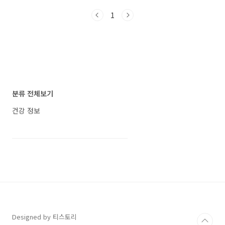
다. 귤을 너무 많이 먹으면 큰일 날 수 있습니다 -
1
적정량 섭취가 필수! 귤의 건강 효과: 적정량 섭
취가 중요한 이유 성분효과적정량 섭취 기준비
타민 C면역력 강화, 피부 건강 개선하루 2~4개로
권장량(100mg) 충족구연산피로 유발 물질(젖
산) 억제, 피로 회복신맛을 즐기되 과다 섭취 주의
식이섬유장 운동 촉진, 변비 완화과다 섭취 시 설
사 유발 가능성베타카로틴눈 건강 증진, 항산화
작용적정량을 넘어 과다 섭취하면 피부 노랗게
분류 전체보기
변할 위험 주의: 아무리 좋은 성분이라..
건강 정보
Designed by 티스토리