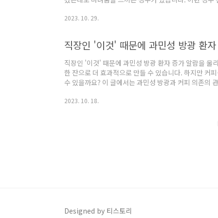
의학적인 설명을 통해 알아보겠습니다. 정상적인 하루 소
2023. 10. 29.
소변 횟수는 일반적으로 하루 4~6회입니다. 평균적으로
볼 수 있습니다. 수면 중에는 소변을 보지 않는 것이 정
이는 너무 자주 소변을 보는 '빈뇨'에 해당합니다. 잦은
직장인 '이것' 때문에 과민성 방광 환자
는 다양한 원인이 있습니다..
직장인 '이것' 때문에 과민성 방광 환자 증가 알람을 울
한 잔으로 더 효과적으로 만들 수 있습니다. 하지만 커
수 있을까요? 이 글에서는 과민성 방광과 커피 의존의 
떻게 관리할 수 있는지에 대해 이야기하겠습니다. 과민성
2023. 10. 18.
려운 증상으로 나타나는 질환입니다. 만약 하루에 8회 
봐야 합니다. 이 질병에는 '요절박', '빈뇨', '야간 빈
일상 생활에 불편함을 초래할 수 있으며, 병원에서 적절
성 방광, 연관성과 조언 의료진으..
Designed by 티스토리