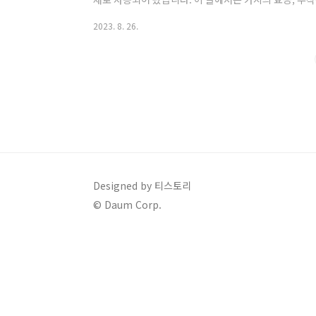
가지의 건강한 매력 나수닌(Nasunin): 가지의 자색 
2023. 8. 26.
와 심혈관 질환을 예방합니다. 클로로겐 산(chlorogeni
지방 분해와 연소를 촉진하여 고혈압, 당뇨병, 고지혈증
틴(beta-carotene): 가지 껍질을 벗길 때 나오는
어진 사람들에..
Designed by 티스토리
© Daum Corp.