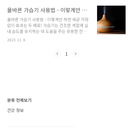
기를 사용할 때에는 몇 가지 주의사항을 지켜야
올바른 가습기 사용법 - 이렇게만 하면 세균 걱정 없이 효과는 두 배로!
합니다. 이번 글에서는 겨울철 가습기의 올바른
관리 방법에 대해 알아보겠습니다. 가습기 관리
올바른 가습기 사용법 - 이렇게만 하면 세균 걱정
방법 물의 주기적인 교체 가습기는 실내에 습기
없이 효과는 두 배로! 가습기는 건조한 계절에 실
를 제공하기 위해 물을 사용합니다. 그러므로 가
내 습도를 유지하는 데 도움을 주는 유용한 전자
습기를 사용할 때에는 물의 주기적인 교체가 필
제품입니다. 그러나 가습기를 올바르게 사용하지
요합니다. 사용 중인 물은 시간이 지나면 미생물
2023. 11. 8.
않으면 세균과 곰팡이 번식의 위험이 있습니다.
의 번식이나 곰팡이의 생장에 적합한 환경이 될
이 글에서는 올바른 가습기 사용법과 함께 다른
수 있으므로, 일정한 주기로 물을 교체하는 것이
1
방법으로 실내 습도를 유지하는 방법에 대해 알
좋습니다. 대부분의 제품은 사용 설명서에 교체
아보겠습니다. 물 교체와 정기 세척은 필수 세제
주기를 명시하고..
없이 쉽게 가습기 세척하는법 (세제 없이 안전하
고 깨끗하게 세척하세요!) 가습기 사용 전, 위생
상태 점검이 필수입니다. 오래 고인 물은 세균과
곰팡이 번식의 둥지가 될 수 있으므로 가습기 물
을 매일 교체하고 주기적으로 가습기를 세척해야
합니다. 연구에 따르면 매일 물을 교체하면 미생
분류 전체보기
물이 87.3% 감소하며, 물을 교체하면서 이틀에
한 ..
건강 정보