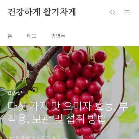
본문 바로가기
건강하게 활기차게
홈
태그
방명록
건강 정보
다섯 가지 맛 오미자 효능, 부
작용, 보관 및 섭취 방법
by 건강가득하루
2023. 9. 20.