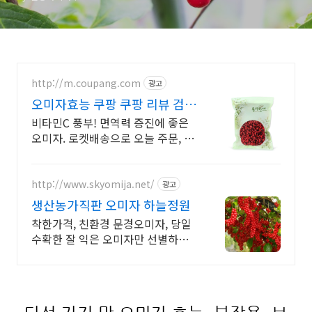
http://m.coupang.com
광고
오미자효능 쿠팡 쿠팡 리뷰 검증
추천
비타민C 풍부! 면역력 증진에 좋은
오미자. 로켓배송으로 오늘 주문, 내
일 도착! 당뇨 갈증 해소! 자일로스
설탕으로 안심. 국내산 오미자청으
로 건강 관리!
http://www.skyomija.net/
광고
생산농가직판 오미자 하늘정원
착한가격, 친환경 문경오미자, 당일
수확한 잘 익은 오미자만 선별하여
당일발송.