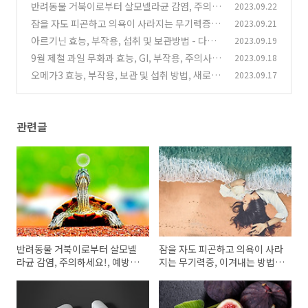
반려동물 거북이로부터 살모넬라균 감염, 주의하
2023.09.22
세요!, 예방법 소개
잠을 자도 피곤하고 의욕이 사라지는 무기력증,
2023.09.21
(0)
이겨내는 방법, 식품
아르기닌 효능, 부작용, 섭취 및 보관방법 - 다이
2023.09.19
(0)
어트와 체력에 필수
9월 제철 과일 무화과 효능, GI, 부작용, 주의사항
2023.09.18
(0)
오메가3 효능, 부작용, 보관 및 섭취 방법, 새로운
2023.09.17
(0)
효과 발견
(0)
관련글
반려동물 거북이로부터 살모넬
잠을 자도 피곤하고 의욕이 사라
라균 감염, 주의하세요!, 예방법
지는 무기력증, 이겨내는 방법,
소개
식품