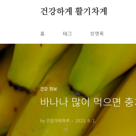
본문 바로가기
건강하게 활기차게
홈
태그
방명록
건강 정보
바나나 많이 먹으면 충
by 건강가득하루
2023. 9. 1.