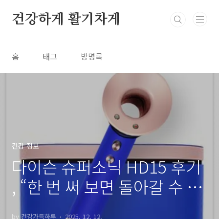
본문 바로가기
건강하게 활기차게
홈
태그
방명록
건강 정보
다이슨 슈퍼소닉 HD15 후기
, “한 번 써 보면 돌아갈 수 없
는 드라이기의 기준”
by 건강가득하루
2025. 12. 12.