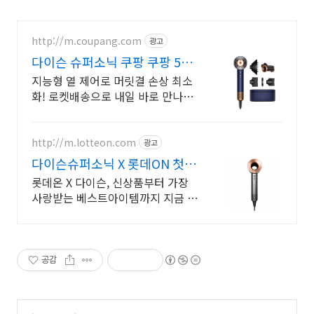
http://m.coupang.com
광고
다이슨 슈퍼소닉 쿠팡 쿠팡 5년
무상보증
지능형 열 제어로 머릿결 손상 최소
화! 로켓배송으로 내일 바로 만나요.
아이도 안심하는 바람! 고급 디자인
에 최대 5% 캐시적립까지 누리세
요.
http://m.lotteon.com
광고
다이슨슈퍼소닉 X 롯데ON 첫구
매 최대 5천원 혜택!
롯데온 X 다이슨, 신상품부터 가장
사랑받는 베스트아이템까지 지금 만
나보세요!
공감