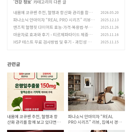
'
건강 정보
' 카테고리의 다른 글
내몸에 코큐쎈 추천, 혈행과 항산화 관리를 함께
2026.05.20
보고 있다면 확인할 제품
파나소닉 안마의자 “REAL PRO 시리즈” 리뷰,
2025.12.13
(0)
집에서 경험하는 호텔식 힐링의 완성
맨즈픽 혈행핏 다이어트 효능·가격·복용법·부작
2025.11.26
(0)
용 총정리(내돈내산 후기 포함)
마운자로 효과와 후기 - 티르제파타이드 체중감
2025.11.16
(0)
량, 혈당개선 실제 경험
HSP 테스트 무료 검사방법 및 후기 - 과민성 성향
2025.11.15
(0)
자가진단
(0)
관련글
내몸에 코큐쎈 추천, 혈행과 항
파나소닉 안마의자 “REAL
산화 관리를 함께 보고 있다면
PRO 시리즈” 리뷰, 집에서 경험
확인할 제품
하는 호텔식 힐링의 완성