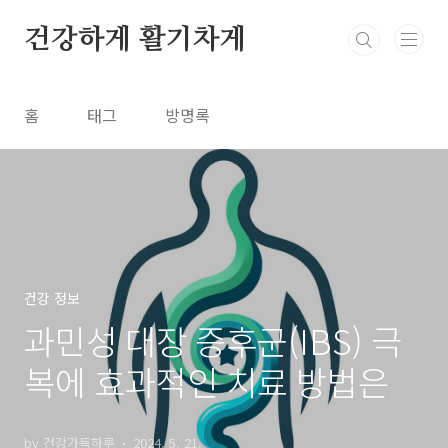
본문 바로가기
건강하게 활기차게
홈
태그
방명록
건강 정보
과민성 대장 증후군(IBS) 극
복에 효과적인 치료 방법은
by 건강가득하루
2024. 5. 21.