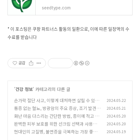
seedtype.com
* 이 포스팅은 쿠팡 파트너스 활동의 일환으로, 이에 따른 일정액의 수
수료를 받습니다
공감
'
건강 정보
' 카테고리의 다른 글
손가락 절단 사고, 이렇게 대처하면 살릴 수 있습
2024.05.22
니다!
통증 없는 혈뇨, 방광암의 주요 증상, 조기 발견과
2024.05.21
(0)
예방이 중요한 이유
화난 마음 다스리는 간단한 방법, 종이에 적고 찢
2024.05.20
(0)
기
완벽한 피부 보호를 위한 선크림 선택과 사용법
2024.05.20
(0)
현대인의 고질병, 불면증을 극복하는 가장 좋은
2024.05.19
(0)
방법은
(0)