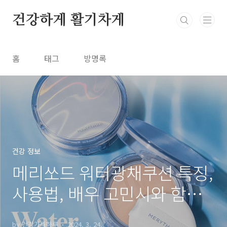
본문 바로가기
건강하게 활기차게
홈
태그
방명록
건강 정보
메리쏘드 워터광채쿠션 특징,
사용법, 배우 고민시와 함께
빛나는 피부 비결
by 건강가득하루
2024. 3. 24.