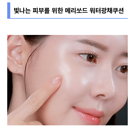
빛나는 피부를 위한 메리쏘드 워터광채쿠션