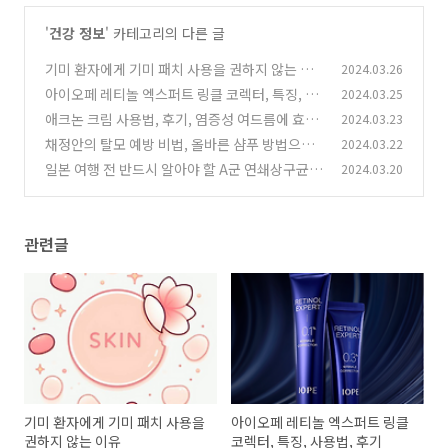
'
건강 정보
' 카테고리의 다른 글
기미 환자에게 기미 패치 사용을 권하지 않는 이
2024.03.26
유
아이오페 레티놀 엑스퍼트 링클 코렉터, 특징, 사
2024.03.25
(0)
용법, 후기
애크논 크림 사용법, 후기, 염증성 여드름에 효과
2024.03.23
(0)
적인 약국 추천 제품
채정안의 탈모 예방 비법, 올바른 샴푸 방법으로
2024.03.22
(0)
두피 건강 지키기
일본 여행 전 반드시 알아야 할 A군 연쇄상구균
2024.03.20
(0)
감염병 주의보, 예방법
(0)
관련글
기미 환자에게 기미 패치 사용을
아이오페 레티놀 엑스퍼트 링클
권하지 않는 이유
코렉터, 특징, 사용법, 후기