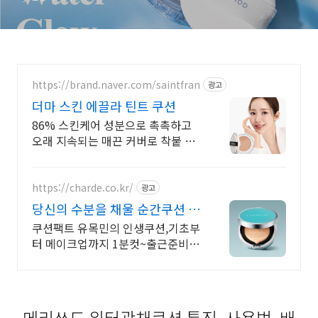
https://brand.naver.com/saintfran
광고
더마 스킨 에끌라 틴트 쿠션
86% 스킨케어 성분으로 촉촉하고
오래 지속되는 매끈 커버로 착붙 쿨
링 진정 쿠션
https://charde.co.kr/
광고
당신의 수분을 채울 순간쿠션 민
감피부 저자극 시험완료
쿠션팩트 유목민의 인생쿠션,기초부
터 메이크업까지 1분컷~출근준비
끝 기초생략하고 쌩얼위에 발라도되
는 잡티까지 완벽한 샤르드 순간쿠
션